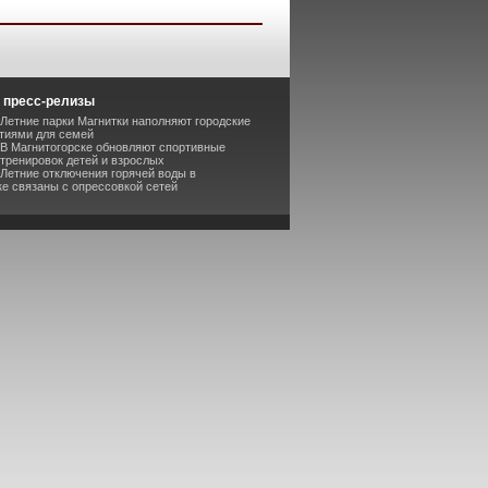
 пресс-релизы
 Летние парки Магнитки наполняют городские
тиями для семей
 В Магнитогорске обновляют спортивные
 тренировок детей и взрослых
 Летние отключения горячей воды в
ке связаны с опрессовкой сетей