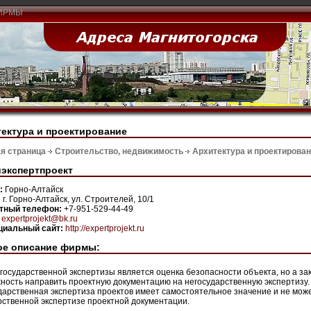
ИРМЫ
ектура и проектирование
я страница
Строительство, недвижимость
Архитектура и проектирова
экспертпроект
н:
Горно-Алтайск
:
г. Горно-Алтайск, ул. Строителей, 10/1
ктный телефон:
+7-951-529-44-49
:
expertprojekt@bk.ru
иальный сайт:
http://expertprojekt.ru
ое описание фирмы:
государственной экспертизы является оценка безопасности объекта, но а за
ность направить проектную документацию на негосударственную экспертизу.
дарственная экспертиза проектов имеет самостоятельное значение и не може
рственной экспертизе проектной документации.