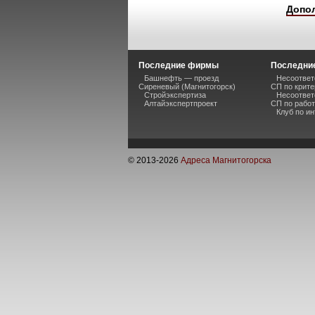
Допо
Последние фирмы
Последние
Башнефть — проезд
Несоответ
Сиреневый (Магнитогорск)
СП по крите
Стройэкспертиза
Несоответ
Алтайэкспертпроект
СП по рабо
Клуб по и
© 2013-
2026
Адреса Магнитогорска