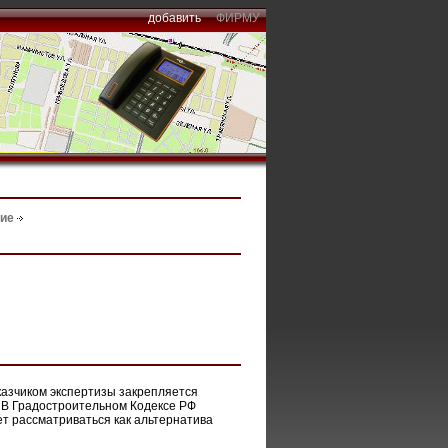
добавить
ФИРМУ
ние
казчиком экспертизы закрепляется
 В Градостроительном Кодексе РФ
т рассматриваться как альтернатива