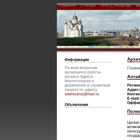
ГЛАВНАЯ
СТАТЬИ
ПРЕСС-РЕЛИЗЫ
Ф
Архит
Информация
По всем вопросам
Главна
касающихся работы
Алтай
ресурса Адреса
Магнитогорска и
добавления в справочник
Регио
пишите по адресу
Адрес
addressrus@mail.ru
.
Конта
E-mail
Оффиц
Объявления
Полн
Целью 
возмож
негосу
госуда