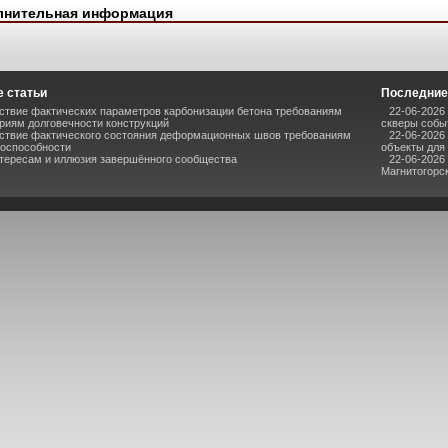
лнительная информация
 статьи
Последние
ствие фактических параметров карбонизации бетона требованиям
22-06-2026
риям долговечности конструкций
скверы собы
ствие фактического состояния деформационных швов требованиям
22-06-2026
тоспособности
объекты для
нтересам и иллюзия завершённого сообщества
22-06-2026
Магнитогорс