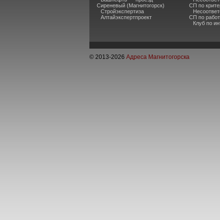
Сиреневый (Магнитогорск)
СП по крите
Стройэкспертиза
Несоответ
Алтайэкспертпроект
СП по рабо
Клуб по и
© 2013-
2026
Адреса Магнитогорска