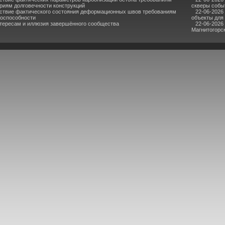
риям долговечности конструкций
скверы собы
ствие фактического состояния деформационных швов требованиям
22-06-2026
тоспособности
объекты для
нтересам и иллюзия завершённого сообщества
22-06-2026
Магнитогорс