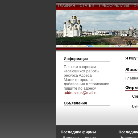
ГЛАВНАЯ
СТАТЬИ
ПРЕСС-РЕЛИЗЫ
Ф
Я ищу:
Информация
По всем вопросам
Живо
касающихся работы
ресурса Адреса
Главна
Магнитогорска и
добавления в справочник
Фирм
пишите по адресу
addressrus@mail.ru
.
Со
Объявления
Вы
Последние фирмы
Последние
Башнефть — проезд
Несоответ