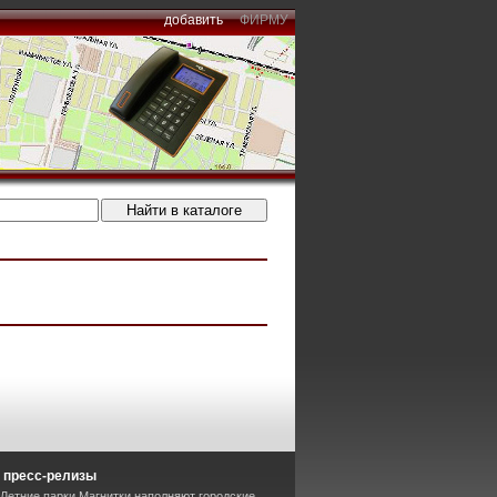
добавить
ФИРМУ
 пресс-релизы
 Летние парки Магнитки наполняют городские