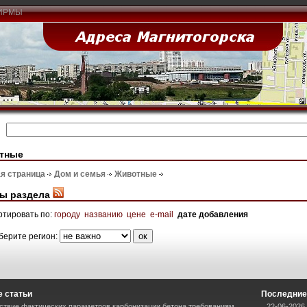
ИРМЫ
тные
я страница
Дом и семья
Животные
ы раздела
ртировать по:
городу
названию
цене
e-mail
дате добавления
берите регион:
 статьи
Последние
ствие фактических параметров карбонизации бетона требованиям
22-06-2026