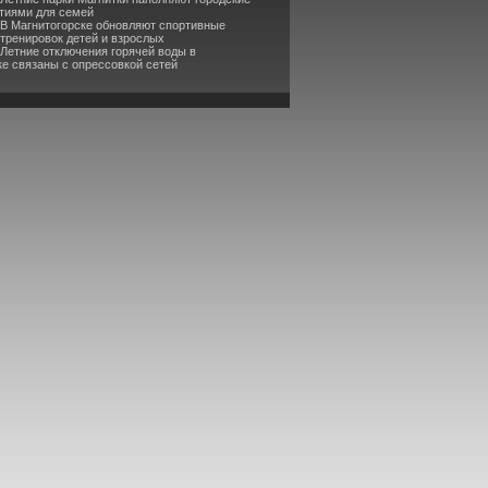
тиями для семей
 В Магнитогорске обновляют спортивные
 тренировок детей и взрослых
 Летние отключения горячей воды в
ке связаны с опрессовкой сетей