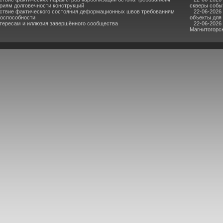
риям долговечности конструкций
скверы собы
ствие фактического состояния деформационных швов требованиям
22-06-2026
тоспособности
объекты для
нтересам и иллюзия завершённого сообщества
22-06-2026
Магнитогорс