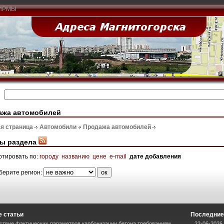
ИРМЫ
ажа автомобилей
я страница
Автомобили
Продажа автомобилей
ы раздела
ртировать по:
городу
названию
цене
e-mail
дате добавления
берите регион:
 статьи
Последние
ствие фактических параметров карбонизации бетона требованиям
22-06-2026