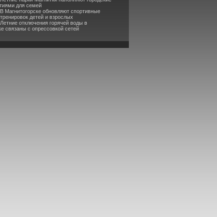
тиями для семей
 В Магнитогорске обновляют спортивные
 тренировок детей и взрослых
 Летние отключения горячей воды в
ке связаны с опрессовкой сетей