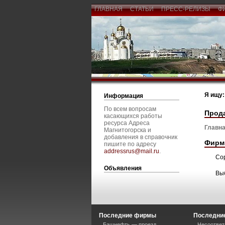
ГЛАВНАЯ
СТАТЬИ
ПРЕСС-РЕЛИЗЫ
Ф
Я ищу:
Информация
По всем вопросам
Прод
касающихся работы
ресурса Адреса
Главна
Магнитогорска и
добавления в справочник
Фирм
пишите по адресу
addressrus@mail.ru
.
Со
Объявления
Вы
Последние фирмы
Последние
Башнефть — проезд
Несоответ