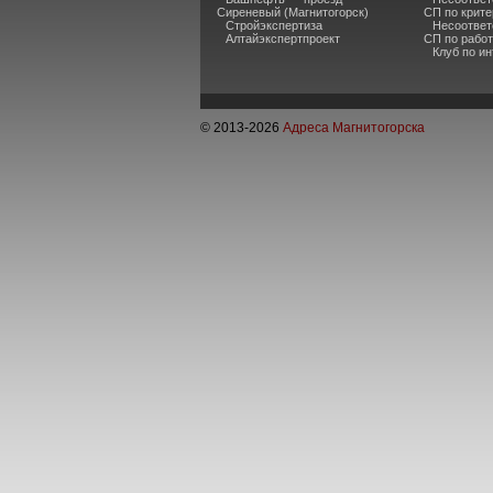
Сиреневый (Магнитогорск)
СП по крите
Стройэкспертиза
Несоответ
Алтайэкспертпроект
СП по рабо
Клуб по и
© 2013-
2026
Адреса Магнитогорска