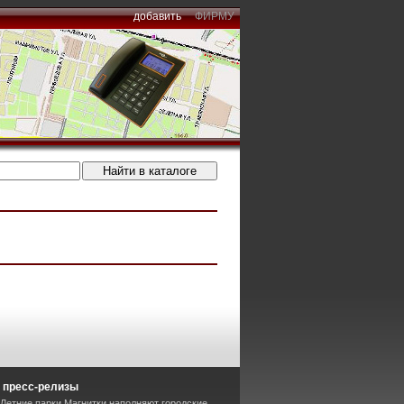
добавить
ФИРМУ
 пресс-релизы
 Летние парки Магнитки наполняют городские