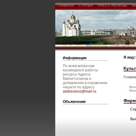
ГЛАВНАЯ
СТАТЬИ
ПРЕСС-РЕЛИЗЫ
Ф
Я ищу:
Информация
По всем вопросам
Культ
касающихся работы
ресурса Адреса
Главна
Магнитогорска и
добавления в справочник
пишите по адресу
Архи
Кино
addressrus@mail.ru
.
Фирм
Объявления
Со
Вы