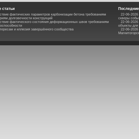
 статьи
Последние
ствие фактических параметров карбонизации бетона требованиям
22-06-2026
риям долговечности конструкций
скверы собы
ствие фактического состояния деформационных швов требованиям
22-06-2026
тоспособности
объекты для
нтересам и иллюзия завершённого сообщества
22-06-2026
Магнитогорс