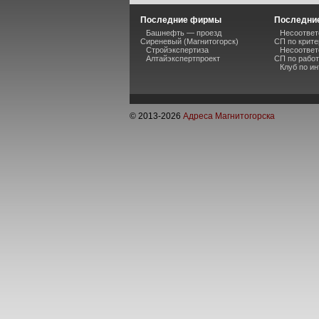
Последние фирмы
Последние
Башнефть — проезд
Несоответ
Сиреневый (Магнитогорск)
СП по крите
Стройэкспертиза
Несоответ
Алтайэкспертпроект
СП по рабо
Клуб по и
© 2013-
2026
Адреса Магнитогорска