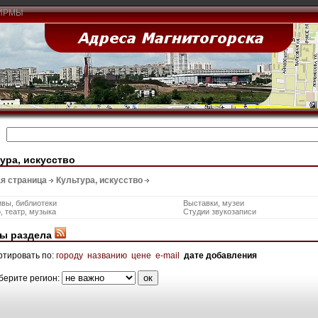
ИРМЫ
ура, искусство
я страница
Культура, искусство
вы, библиотеки
Выставки, музеи
, театр, музыка
Студии звукозаписи
ы раздела
ртировать по:
городу
названию
цене
e-mail
дате добавления
берите регион: