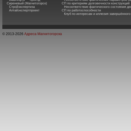
Сиреневый (Магнитогорск)
СП по критериям долговечности конструкций
Стройэкспертиза
Несоответствие фактического состояния 
Алтайэкспертпроект
СП по работоспособности
Клуб по интересам и иллюзия завершённог
© 2013-
2026
Адреса Магнитогорска