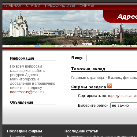
ГЛАВНАЯ
СТАТЬИ
ПРЕСС-РЕЛИЗЫ
ФИРМЫ
Я ищу:
Информация
По всем вопросам
Таможня, склад
касающихся работы
ресурса Адреса
Главная страница
Бизнес, финан
Магнитогорска и
добавления в справочник
Фирмы раздела
пишите по адресу
addressrus@mail.ru
.
Сортировать по:
городу
названи
Объявления
Выберите регион:
Последние фирмы
Последние статьи
Башнефть — проезд
Несоответствие фактических параметров к