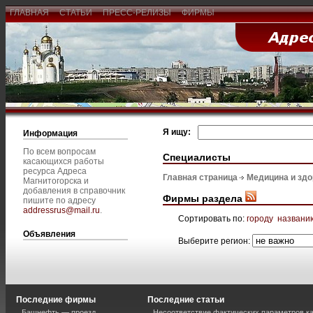
ГЛАВНАЯ
СТАТЬИ
ПРЕСС-РЕЛИЗЫ
ФИРМЫ
Я ищу:
Информация
По всем вопросам
Специалисты
касающихся работы
ресурса Адреса
Главная страница
Медицина и зд
Магнитогорска и
добавления в справочник
Фирмы раздела
пишите по адресу
addressrus@mail.ru
.
Сортировать по:
городу
названи
Объявления
Выберите регион:
Последние фирмы
Последние статьи
Башнефть — проезд
Несоответствие фактических параметров к