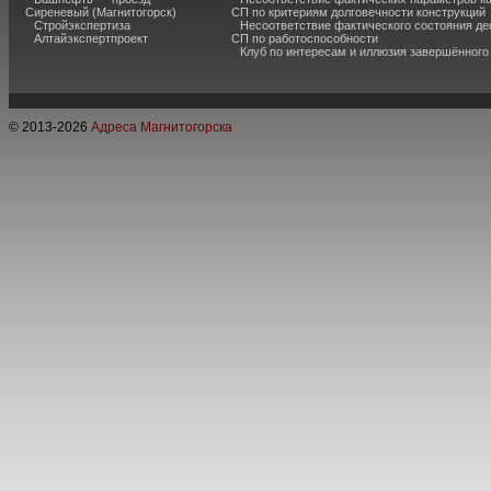
Сиреневый (Магнитогорск)
СП по критериям долговечности конструкций
Стройэкспертиза
Несоответствие фактического состояния 
Алтайэкспертпроект
СП по работоспособности
Клуб по интересам и иллюзия завершённог
© 2013-
2026
Адреса Магнитогорска