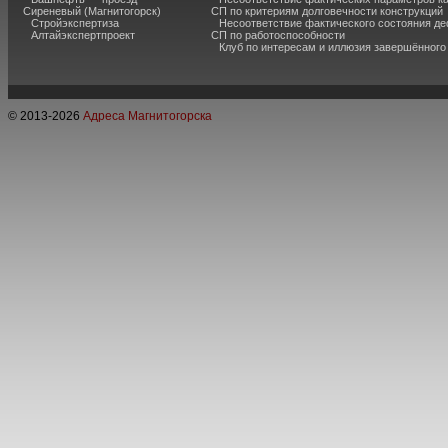
Сиреневый (Магнитогорск)
СП по критериям долговечности конструкций
Стройэкспертиза
Несоответствие фактического состояния 
Алтайэкспертпроект
СП по работоспособности
Клуб по интересам и иллюзия завершённог
© 2013-
2026
Адреса Магнитогорска