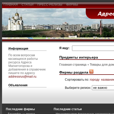
ГЛАВНАЯ
СТАТЬИ
ПРЕСС-РЕЛИЗЫ
ФИРМЫ
Я ищу:
Информация
По всем вопросам
Предметы интерьера
касающихся работы
ресурса Адреса
Главная страница
Товары для дом
Магнитогорска и
добавления в справочник
Фирмы раздела
пишите по адресу
addressrus@mail.ru
.
Сортировать по:
городу
названи
Объявления
Выберите регион:
Последние фирмы
Последние статьи
Башнефть — проезд
Несоответствие фактических параметров к