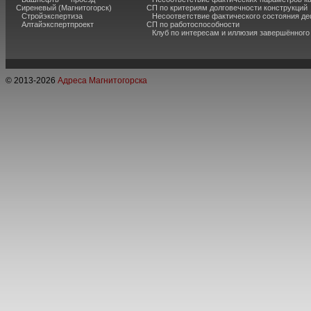
Сиреневый (Магнитогорск)
СП по критериям долговечности конструкций
Стройэкспертиза
Несоответствие фактического состояния 
Алтайэкспертпроект
СП по работоспособности
Клуб по интересам и иллюзия завершённог
© 2013-
2026
Адреса Магнитогорска