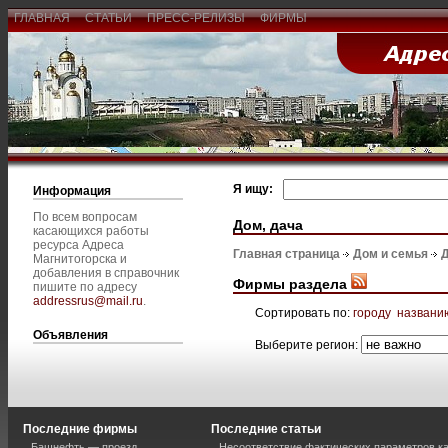
ГЛАВНАЯ
СТАТЬИ
ПРЕСС-РЕЛИЗЫ
ФИРМЫ
Я ищу:
Информация
По всем вопросам
Дом, дача
касающихся работы
ресурса Адреса
Главная страница
Дом и семья
Д
Магнитогорска и
добавления в справочник
Фирмы раздела
пишите по адресу
addressrus@mail.ru
.
Сортировать по:
городу
названи
Объявления
Выберите регион:
Последние фирмы
Последние статьи
Башнефть — проезд
Несоответствие фактических параметров к