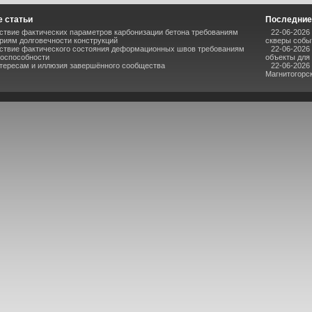
 статьи
Последние
ствие фактических параметров карбонизации бетона требованиям
22-06-2026
риям долговечности конструкций
скверы собы
ствие фактического состояния деформационных швов требованиям
22-06-2026
тоспособности
объекты для
нтересам и иллюзия завершённого сообщества
22-06-2026
Магнитогорс