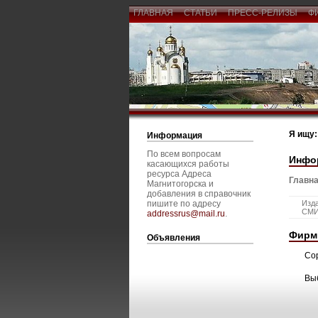
ГЛАВНАЯ
СТАТЬИ
ПРЕСС-РЕЛИЗЫ
Ф
Я ищу:
Информация
По всем вопросам
Инфо
касающихся работы
ресурса Адреса
Главна
Магнитогорска и
добавления в справочник
пишите по адресу
Изда
СМ
addressrus@mail.ru
.
Фирм
Объявления
Со
Вы