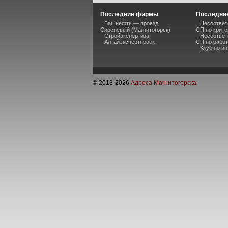
Последние фирмы
Последние
Башнефть — проезд
Несоответ
Сиреневый (Магнитогорск)
СП по крите
Стройэкспертиза
Несоответ
Алтайэкспертпроект
СП по рабо
Клуб по и
© 2013-
2026
Адреса Магнитогорска