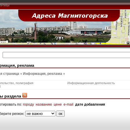
ИРМЫ
рмация, реклама
я страница
Информация, реклама
тельство, полиграфия
Информационная деятельность
И
ы раздела
ртировать по:
городу
названию
цене
e-mail
дате добавления
берите регион: