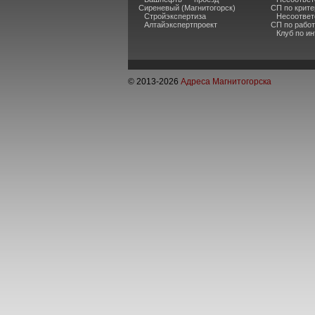
Сиреневый (Магнитогорск)
СП по крите
Стройэкспертиза
Несоответ
Алтайэкспертпроект
СП по рабо
Клуб по и
© 2013-
2026
Адреса Магнитогорска