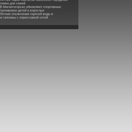
тиями для семей
 В Магнитогорске обновляют спортивные
 тренировок детей и взрослых
 Летние отключения горячей воды в
ке связаны с опрессовкой сетей