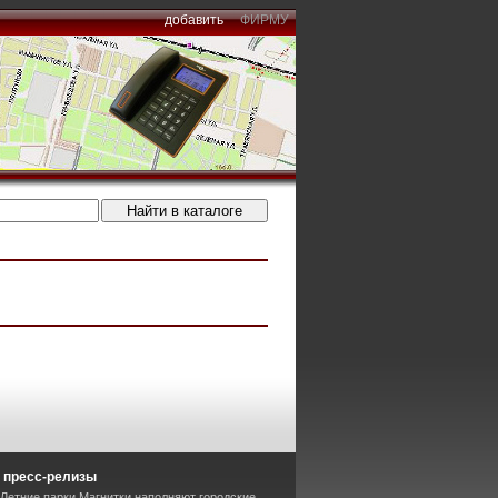
добавить
ФИРМУ
 пресс-релизы
 Летние парки Магнитки наполняют городские