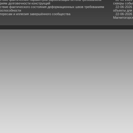
риям долговечности конструкций
скверы собы
ствие фактического состояния деформационных швов требованиям
22-06-2026
тоспособности
объекты для
нтересам и иллюзия завершённого сообщества
22-06-2026
Магнитогорс