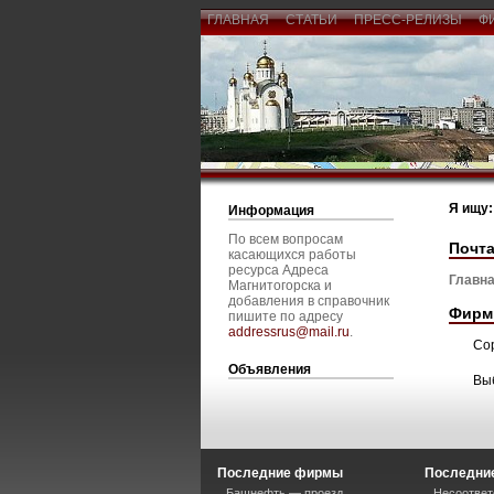
ГЛАВНАЯ
СТАТЬИ
ПРЕСС-РЕЛИЗЫ
Ф
Я ищу:
Информация
По всем вопросам
Почта
касающихся работы
ресурса Адреса
Главна
Магнитогорска и
добавления в справочник
Фирм
пишите по адресу
addressrus@mail.ru
.
Со
Объявления
Вы
Последние фирмы
Последние
Башнефть — проезд
Несоответ