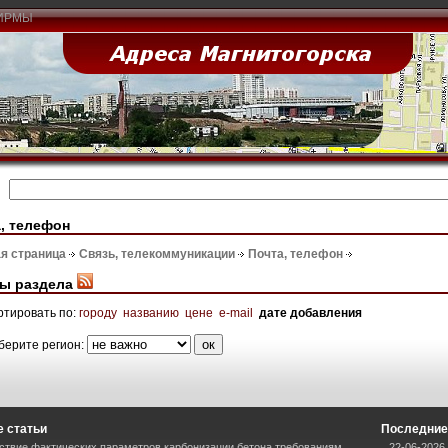
ИРМЫ
, телефон
я страница
Связь, телекоммуникации
Почта, телефон
ы раздела
ртировать по:
городу
названию
цене
e-mail
дате добавления
берите регион:
 статьи
Последние
ствие фактических параметров карбонизации бетона требованиям
22-06-2026