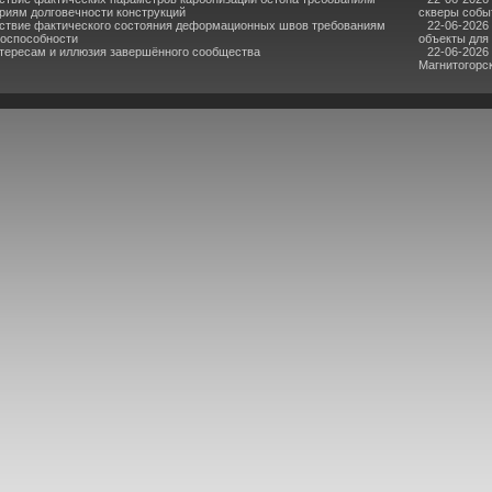
риям долговечности конструкций
скверы собы
ствие фактического состояния деформационных швов требованиям
22-06-2026
тоспособности
объекты для
нтересам и иллюзия завершённого сообщества
22-06-2026
Магнитогорс