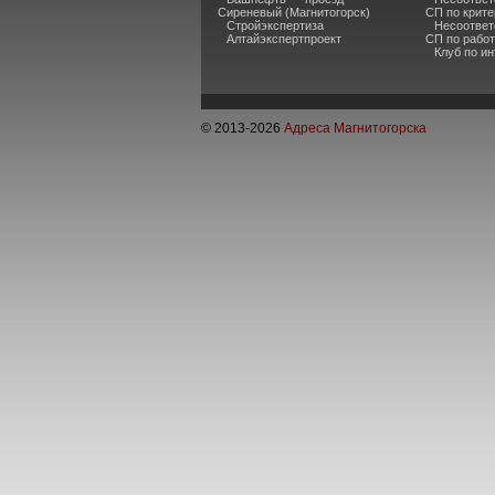
Сиреневый (Магнитогорск)
СП по крите
Стройэкспертиза
Несоответ
Алтайэкспертпроект
СП по рабо
Клуб по и
© 2013-
2026
Адреса Магнитогорска