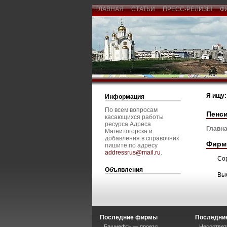
ГЛАВНАЯ
СТАТЬИ
ПРЕСС-РЕЛИЗЫ
Ф
Я ищу:
Информация
По всем вопросам
Пенс
касающихся работы
ресурса Адреса
Главна
Магнитогорска и
добавления в справочник
Фирм
пишите по адресу
addressrus@mail.ru
.
Со
Объявления
Вы
Последние фирмы
Последние
Башнефть — проезд
Несоответ