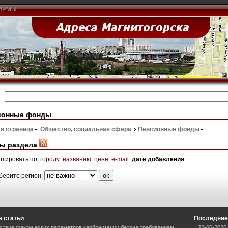
ИРМЫ
ионные фонды
я страница
Общество, социальная сфера
Пенсионные фонды
ы раздела
ртировать по:
городу
названию
цене
e-mail
дате добавления
берите регион:
 статьи
Последние
ствие фактических параметров карбонизации бетона требованиям
22-06-2026