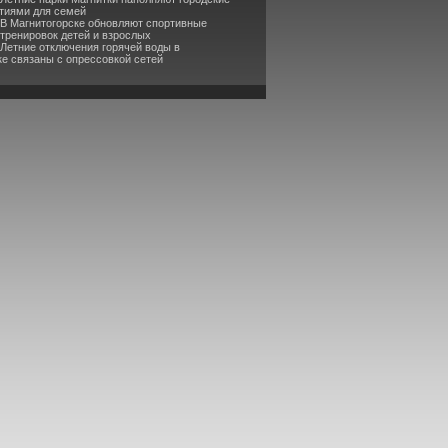
тиями для семей
 В Магнитогорске обновляют спортивные
 тренировок детей и взрослых
 Летние отключения горячей воды в
ке связаны с опрессовкой сетей