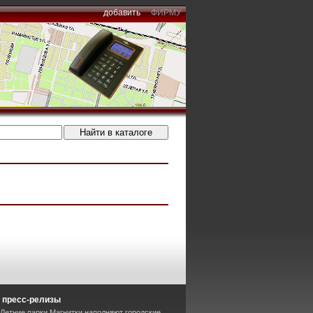
добавить
ФИРМУ
 пресс-релизы
 Летние парки Магнитки наполняют городские