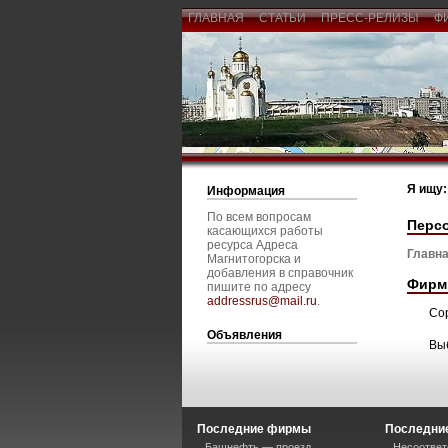
ГЛАВНАЯ
СТАТЬИ
ПРЕСС-РЕЛИЗЫ
Ф
Я ищу:
Информация
По всем вопросам
Перс
касающихся работы
ресурса Адреса
Главна
Магнитогорска и
добавления в справочник
Фирм
пишите по адресу
addressrus@mail.ru
.
Со
Объявления
Вы
Последние фирмы
Последние
Башнефть — проезд
Несоответ