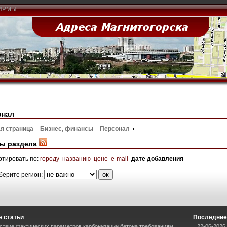
ИРМЫ
онал
я страница
Бизнес, финансы
Персонал
ы раздела
ртировать по:
городу
названию
цене
e-mail
дате добавления
берите регион:
 статьи
Последние
ствие фактических параметров карбонизации бетона требованиям
22-06-2026