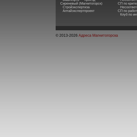
Сиреневый (Магнитогорск)
СП по крите
Стройэкспертиза
Несоответ
Алтайэкспертпроект
СП по рабо
Клуб по и
© 2013-
2026
Адреса Магнитогорска