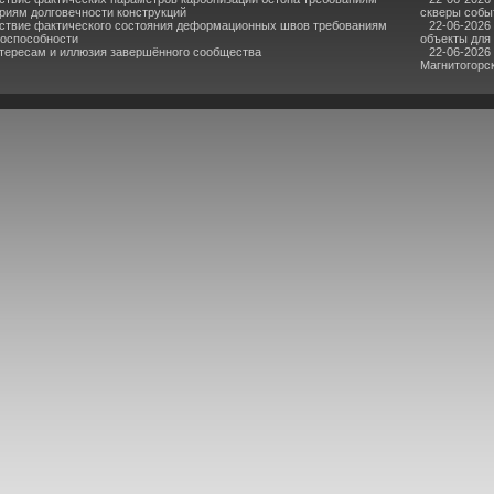
риям долговечности конструкций
скверы собы
ствие фактического состояния деформационных швов требованиям
22-06-2026
тоспособности
объекты для
нтересам и иллюзия завершённого сообщества
22-06-2026
Магнитогорс