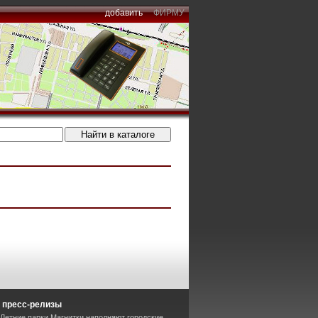
добавить
ФИРМУ
 пресс-релизы
 Летние парки Магнитки наполняют городские