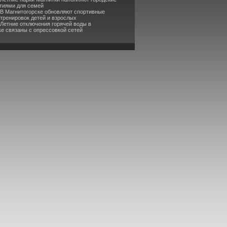
тиями для семей
 В Магнитогорске обновляют спортивные
 тренировок детей и взрослых
 Летние отключения горячей воды в
ке связаны с опрессовкой сетей