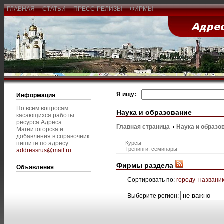
ГЛАВНАЯ
СТАТЬИ
ПРЕСС-РЕЛИЗЫ
ФИРМЫ
Я ищу:
Информация
По всем вопросам
Наука и образование
касающихся работы
ресурса Адреса
Главная страница
Наука и образо
Магнитогорска и
добавления в справочник
пишите по адресу
Курсы
Тренинги, семинары
addressrus@mail.ru
.
Фирмы раздела
Объявления
Сортировать по:
городу
названи
Выберите регион: