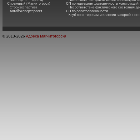
Сиреневый (Магнитогорск)
СП по критериям долговечности конструкций
Стройэкспертиза
Несоответствие фактического состояния 
Алтайэкспертпроект
СП по работоспособности
Клуб по интересам и иллюзия завершённог
© 2013-
2026
Адреса Магнитогорска