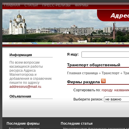
ГЛАВНАЯ
СТАТЬИ
ПРЕСС-РЕЛИЗЫ
ФИРМЫ
Я ищу:
Информация
По всем вопросам
Транспорт общественный
касающихся работы
ресурса Адреса
Главная страница
Транспорт
Тр
Магнитогорска и
добавления в справочник
Фирмы раздела
пишите по адресу
addressrus@mail.ru
.
Сортировать по:
городу
названи
Объявления
Выберите регион:
Последние фирмы
Последние статьи
Башнефть — проезд
Несоответствие фактических параметров к