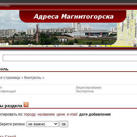
ИРМЫ
роль
я страница
Контроль
ит
Лицензирование
тификация
Экспертиза
ы раздела
ртировать по:
городу
названию
цене
e-mail
дате добавления
берите регион:
та-Строй