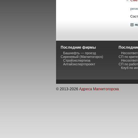
реги
Сост
Последние фирмы
Последние
Башнефть — проезд
Несоответ
Сиреневый (Магнитогорск)
СП по крите
Стройэкспертиза
Несоответ
Алтайэкспертпроект
СП по рабо
Клуб по и
© 2013-
2026
Адреса Магнитогорска