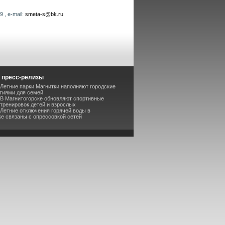
 , e-mail:
smeta-s@bk.ru
 пресс-релизы
 Летние парки Магнитки наполняют городские
тиями для семей
 В Магнитогорске обновляют спортивные
 тренировок детей и взрослых
 Летние отключения горячей воды в
ке связаны с опрессовкой сетей