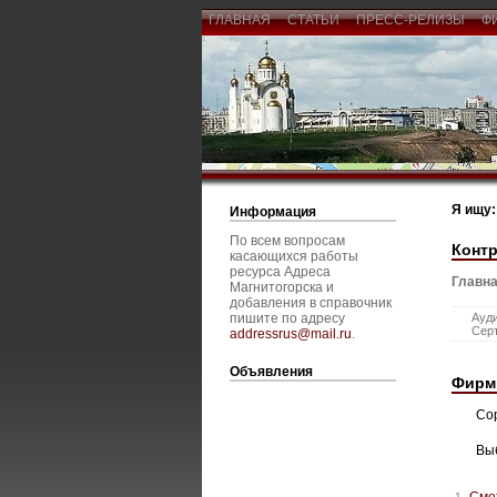
ГЛАВНАЯ
СТАТЬИ
ПРЕСС-РЕЛИЗЫ
Ф
Я ищу:
Информация
По всем вопросам
Конт
касающихся работы
ресурса Адреса
Главна
Магнитогорска и
добавления в справочник
пишите по адресу
Ауд
Сер
addressrus@mail.ru
.
Объявления
Фирм
Со
Вы
Сме
1.