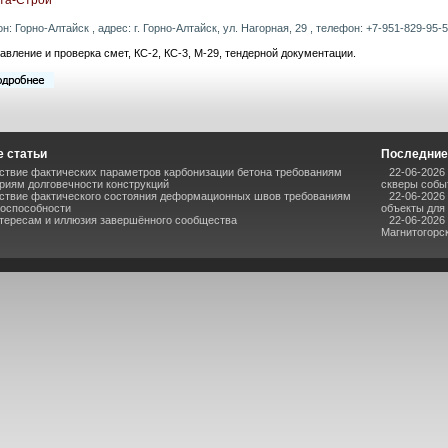
он: Горно-Алтайск , адрес: г. Горно-Алтайск, ул. Нагорная, 29 , телефон: +7-951-829-95-59
авление и проверка смет, КС-2, КС-3, М-29, тендерной документации.
 статьи
Последние
ствие фактических параметров карбонизации бетона требованиям
22-06-2026
риям долговечности конструкций
скверы собы
ствие фактического состояния деформационных швов требованиям
22-06-2026
тоспособности
объекты для
нтересам и иллюзия завершённого сообщества
22-06-2026
Магнитогорс