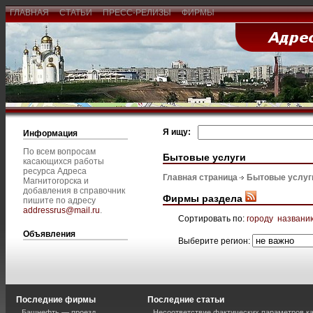
ГЛАВНАЯ
СТАТЬИ
ПРЕСС-РЕЛИЗЫ
ФИРМЫ
Я ищу:
Информация
По всем вопросам
Бытовые услуги
касающихся работы
ресурса Адреса
Главная страница
Бытовые услуг
Магнитогорска и
добавления в справочник
Фирмы раздела
пишите по адресу
addressrus@mail.ru
.
Сортировать по:
городу
названи
Объявления
Выберите регион:
Последние фирмы
Последние статьи
Башнефть — проезд
Несоответствие фактических параметров к