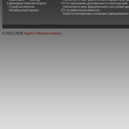
Сиреневый (Магнитогорск)
СП по критериям долговечности конструкций
Стройэкспертиза
Несоответствие фактического состояния 
Алтайэкспертпроект
СП по работоспособности
Клуб по интересам и иллюзия завершённог
© 2013-
2026
Адреса Магнитогорска