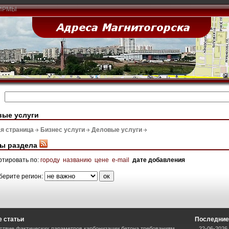
ИРМЫ
вые услуги
я страница
Бизнес услуги
Деловые услуги
ы раздела
ртировать по:
городу
названию
цене
e-mail
дате добавления
берите регион:
 статьи
Последние
ствие фактических параметров карбонизации бетона требованиям
22-06-2026