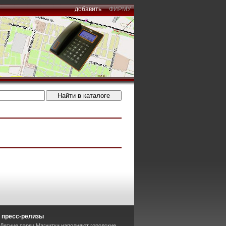
добавить
ФИРМУ
 пресс-релизы
 Летние парки Магнитки наполняют городские