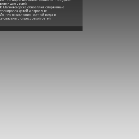
тиями для семей
 В Магнитогорске обновляют спортивные
 тренировок детей и взрослых
 Летние отключения горячей воды в
ке связаны с опрессовкой сетей