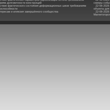
риям долговечности конструкций
скверы собы
ствие фактического состояния деформационных швов требованиям
22-06-2026
тоспособности
объекты для
нтересам и иллюзия завершённого сообщества
22-06-2026
Магнитогорс