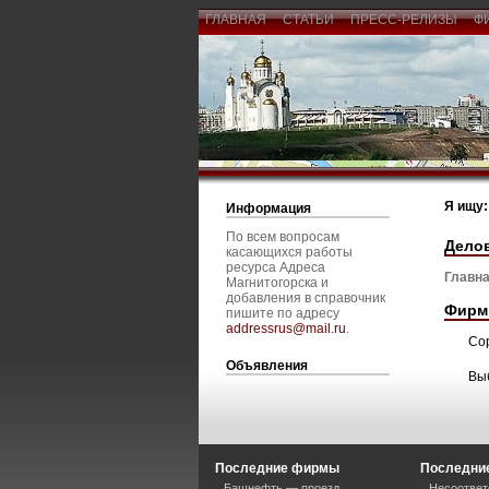
ГЛАВНАЯ
СТАТЬИ
ПРЕСС-РЕЛИЗЫ
Ф
Я ищу:
Информация
По всем вопросам
Дело
касающихся работы
ресурса Адреса
Главна
Магнитогорска и
добавления в справочник
Фирм
пишите по адресу
addressrus@mail.ru
.
Со
Объявления
Вы
Последние фирмы
Последние
Башнефть — проезд
Несоответ