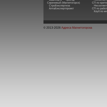
Сиреневый (Магнитогорск)
СП по крите
Стройэкспертиза
Несоответ
Алтайэкспертпроект
СП по рабо
Клуб по и
© 2013-
2026
Адреса Магнитогорска