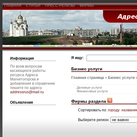
ГЛАВНАЯ
СТАТЬИ
ПРЕСС-РЕЛИЗЫ
ФИРМЫ
Я ищу:
Информация
По всем вопросам
Бизнес услуги
касающихся работы
ресурса Адреса
Главная страница
Бизнес услуги
Магнитогорска и
добавления в справочник
пишите по адресу
Деловые услуги
Финансовые услуги
addressrus@mail.ru
.
Фирмы раздела
Объявления
Сортировать по:
городу
названи
Выберите регион: