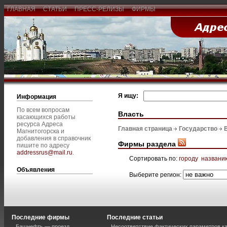
ГЛАВНАЯ
СТАТЬИ
ПРЕСС-РЕЛИЗЫ
ФИРМЫ
Я ищу:
Информация
По всем вопросам
Власть
касающихся работы
ресурса Адреса
Главная страница
Государство
Магнитогорска и
добавления в справочник
Фирмы раздела
пишите по адресу
addressrus@mail.ru
.
Сортировать по:
городу
названи
Объявления
Выберите регион:
Последние фирмы
Последние статьи
Башнефть — проезд
Несоответствие фактических параметров к