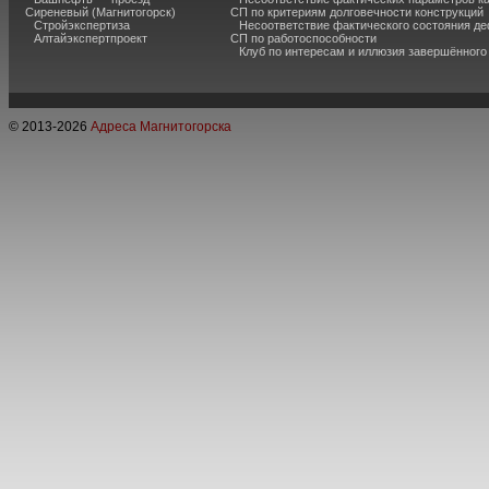
Сиреневый (Магнитогорск)
СП по критериям долговечности конструкций
Стройэкспертиза
Несоответствие фактического состояния 
Алтайэкспертпроект
СП по работоспособности
Клуб по интересам и иллюзия завершённог
© 2013-
2026
Адреса Магнитогорска