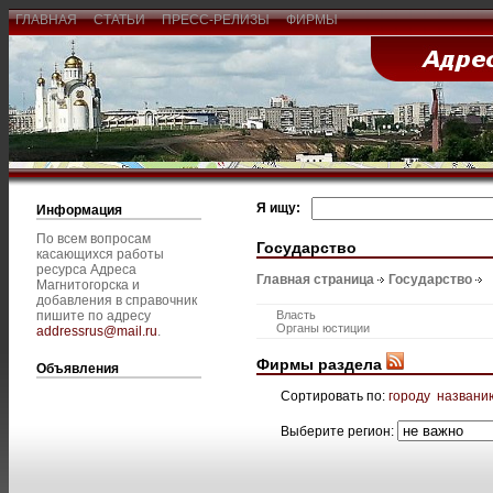
ГЛАВНАЯ
СТАТЬИ
ПРЕСС-РЕЛИЗЫ
ФИРМЫ
Я ищу:
Информация
По всем вопросам
Государство
касающихся работы
ресурса Адреса
Главная страница
Государство
Магнитогорска и
добавления в справочник
пишите по адресу
Власть
Органы юстиции
addressrus@mail.ru
.
Фирмы раздела
Объявления
Сортировать по:
городу
названи
Выберите регион: