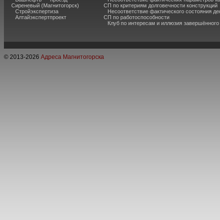
Сиреневый (Магнитогорск)
СП по критериям долговечности конструкций
Стройэкспертиза
Несоответствие фактического состояния 
Алтайэкспертпроект
СП по работоспособности
Клуб по интересам и иллюзия завершённог
© 2013-
2026
Адреса Магнитогорска