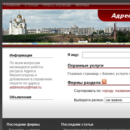
ГЛАВНАЯ
СТАТЬИ
ПРЕСС-РЕЛИЗЫ
ФИРМЫ
Я ищу:
Информация
По всем вопросам
Охранные услуги
касающихся работы
ресурса Адреса
Главная страница
Бизнес услуги
Магнитогорска и
добавления в справочник
Фирмы раздела
пишите по адресу
addressrus@mail.ru
.
Сортировать по:
городу
названи
Объявления
Выберите регион:
Последние фирмы
Последние статьи
Башнефть — проезд
Несоответствие фактических параметров к